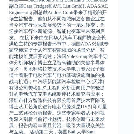
副总裁Cara Tredget和AVL List GmbH, ADAS/AD
Engineering 副总裁Andrea Conti带来了精彩的开
场主旨报告。他们从不同领域阐述各自企业在
当今汽车行业大发展形势下的一系列转变，为
迎接汽车行业新能源、智能化变革带来深刻启
发。 在接下来由在日华人汽车工程师协会会长
满欣主持的专题报告环节中，德国ADAS领域专
家李赫瑄博士从汽车智能领域的场景分析、智
能建模维度展开论述；法国Yole Group汽车半导
体分析师杨宇博士立足智驾辅助的关键半导体
技术；奥地利格拉茨技术大学电力专家张子骞
博士着眼于电动汽车与电力基础设施面临的挑
战与机遇；中汽研新能源汽车检验中心 (天津)
有限公司樊彬副总工程师分析面向用户体验提
升的电动汽车充电系统测评技术研究与应用；
深圳市什方智造科技有限公司首席技术官陈飞
博士从工艺角度进行电芯绝缘涂层UV打印可量
产工艺路径分析报告。这些专家学者从不同视
角深入剖析当前行业趋势、技术创新与未来发
展，报告内容丰富且前沿，吸引大量观众关注
与互动。 活动第二天，英国Bath大学Sam