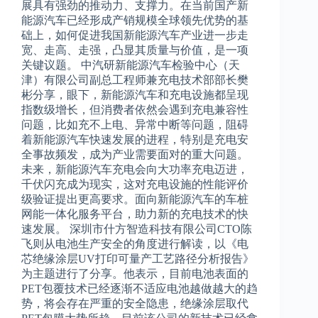
展具有强劲的推动力、支撑力。在当前国产新
能源汽车已经形成产销规模全球领先优势的基
础上，如何促进我国新能源汽车产业进一步走
宽、走高、走强，凸显其质量与价值，是一项
关键议题。 中汽研新能源汽车检验中心（天
津）有限公司副总工程师兼充电技术部部长樊
彬分享，眼下，新能源汽车和充电设施都呈现
指数级增长，但消费者依然会遇到充电兼容性
问题，比如充不上电、异常中断等问题，阻碍
着新能源汽车快速发展的进程，特别是充电安
全事故频发，成为产业需要面对的重大问题。
未来，新能源汽车充电会向大功率充电迈进，
千伏闪充成为现实，这对充电设施的性能评价
级验证提出更高要求。面向新能源汽车的车桩
网能一体化服务平台，助力新的充电技术的快
速发展。 深圳市什方智造科技有限公司CTO陈
飞则从电池生产安全的角度进行解读，以《电
芯绝缘涂层UV打印可量产工艺路径分析报告》
为主题进行了分享。他表示，目前电池表面的
PET包覆技术已经逐渐不适应电池越做越大的趋
势，将会存在严重的安全隐患，绝缘涂层取代