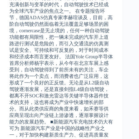
充满创新与变革的时代，自动驾驶技术已经成
为全球汽车产业的焦点之一。 在专题报告环
节，德国ADAS仿真专家李赫瑄谈及，目前，高
阶自动驾驶仍然面临着无法覆盖足够场景的困
境，cornercase是无止境的，任何一种自动驾驶
功能都有局限性，把一辆未完成的汽车开上道
路进行测试是危险的，而引入交通流的仿真测
试是安全、可持续和可反复的，对于时间成本
和经济成本而言更友好。 法国Yole Group半导体
首席分析师杨宇表示，从今年在北京车展上感
受到，自动驾驶得到了前所未有的关注，车企
将此作为一个卖点，而消费者也广泛应用，这
形成了一个良好的正反馈。无论是从L2级自动
驾驶逐渐发展，还是直接剑指L4级自动驾驶，
都离不开SOC和激光雷达等关键半导体器件技
术的支持，这也将成为产业中快速增长的部
分。而从此类供应商的角度来看，如禾赛等供
应商呈现出向产业链上游渗透，逐渐掌握设计
能力的发展趋势。 ■新能源汽车充电技术仍大有
可为 新能源汽车产业是中国的战略性产业之
一，对于加快构建新质生产力、促进高质量发