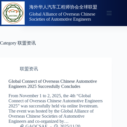
Skip
海外华人汽车工程师协会全球联盟
to
content
Global Alliance of Overseas Chinese
Societies of Automotive Engineers
Category
联盟资讯
联盟资讯
Global Connect of Overseas Chinese Automotive
Engineers 2025 Successfully Concludes
From November 1 to 2, 2025, the 4th “Global
Connect of Overseas Chinese Automotive Engineers
2025” was successfully held via online livestream.
The event was hosted by the Global Alliance of
Overseas Chinese Societies of Automotive
Engineers and co-organized by…
GAOCSAE
2025/11/20