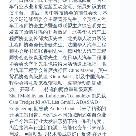
力与日俱增，线上平台打破了地域限制，为汽
车行业从业者搭建起互动交流、拓展知识的优
质平台。 随后，奥中科技协会的前任会长，本
次全球连线组委会主席管齐先生、全英华人汽
车工程师协会主席暨全球联盟主席徐宏明先生
发表了热情洋溢的开幕致辞。北美华人汽车工
程师协会会长邹大庆先生、北美华人动力系统
工程师协会会长唐健先生、法国华人汽车工程
师协会秘书长张睿钊先生、德国华人汽车工程
师协会会长秦玉学先生、在日华人汽车工程师
协会会长辛平先生也纷纷为活动送上祝福。 世
界汽车工程学会首席执行官 Chris Mason、英中
贸易协会高级总监 Kiran Patel，以及中国汽车工
程学会特意发来祝贺视频，冀望活动圆满成
功。 开幕式上，特邀的两位重量级嘉宾——
Shell Mobility and Lubricants Technology 副总裁
Cara Tredget 和 AVL List GmbH, ADAS/AD
Engineering 副总裁 Andrea Conti 带来了精彩的
开场主旨报告。他们从不同领域阐述各自企业
在当今汽车行业大发展形势下的一系列转变，
为迎接汽车行业新能源、智能化变革带来深刻
启发。 ■自动驾驶技术形成良好正反馈 在这个