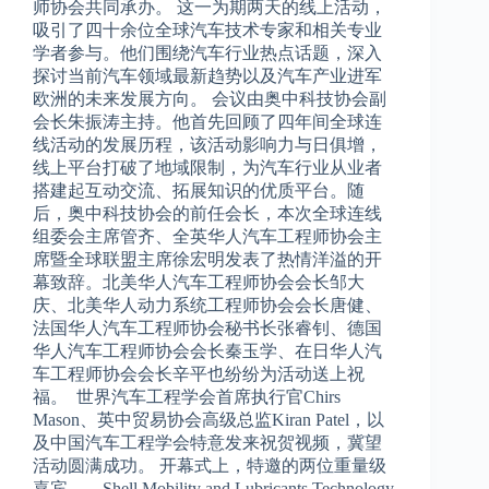
师协会共同承办。 这一为期两天的线上活动，
吸引了四十余位全球汽车技术专家和相关专业
学者参与。他们围绕汽车行业热点话题，深入
探讨当前汽车领域最新趋势以及汽车产业进军
欧洲的未来发展方向。 会议由奥中科技协会副
会长朱振涛主持。他首先回顾了四年间全球连
线活动的发展历程，该活动影响力与日俱增，
线上平台打破了地域限制，为汽车行业从业者
搭建起互动交流、拓展知识的优质平台。随
后，奥中科技协会的前任会长，本次全球连线
组委会主席管齐、全英华人汽车工程师协会主
席暨全球联盟主席徐宏明发表了热情洋溢的开
幕致辞。北美华人汽车工程师协会会长邹大
庆、北美华人动力系统工程师协会会长唐健、
法国华人汽车工程师协会秘书长张睿钊、德国
华人汽车工程师协会会长秦玉学、在日华人汽
车工程师协会会长辛平也纷纷为活动送上祝
福。 世界汽车工程学会首席执行官Chirs
Mason、英中贸易协会高级总监Kiran Patel，以
及中国汽车工程学会特意发来祝贺视频，冀望
活动圆满成功。 开幕式上，特邀的两位重量级
嘉宾——Shell Mobility and Lubricants Technology